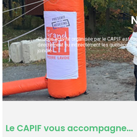
N
Chaque activité organisée par le CAPIF est l’
directement ou indirectement les québécois is
joindre
Le CAPIF vous accompagne...