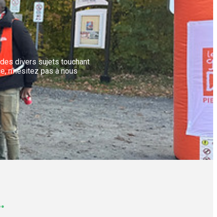
 des divers sujets touchant
e, n’hésitez pas à nous
.