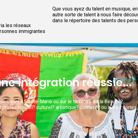
Que vous ayez du talent en musique, en a
autre sorte de talent à nous faire découvr
dans le répertoire des talents des per
ia les réseaux
personnes immigrantes
ne intégration réussie...
n vivant à Sainte-Marie ou sur le territoire de la Beauce?
t professionnel? culturel? artistique? culinaire? ou autres sorte