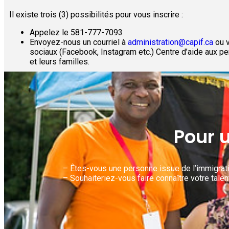
Il existe trois (3) possibilités pour vous inscrire :
Appelez le 581-777-7093
Envoyez-nous un courriel à
administration@capif.ca
ou v
sociaux (Facebook, Instagram etc.) Centre d’aide aux 
et leurs familles.
Pour u
– Êtes-vous une personne issue de l’immigratio
– Souhaiteriez-vous faire connaître votre talen