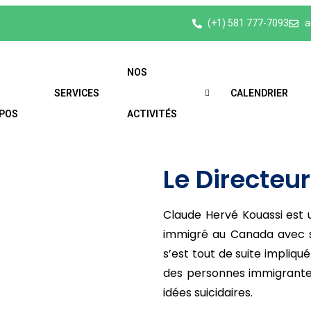
(+1) 581 777-7093
a
NOS
SERVICES
CALENDRIER
POS
ACTIVITÉS
Le Directeu
Claude Hervé Kouassi est un
immigré au Canada avec sa 
s’est tout de suite impliq
des personnes immigrante
idées suicidaires.