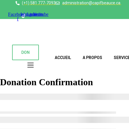
(+1) 581 777-7093
administration@capifbeauce.ca ​
Facebook-
Instagram
Linkedin
Youtube
f
DON
ACCUEIL
A PROPOS
SERVIC
Donation Confirmation