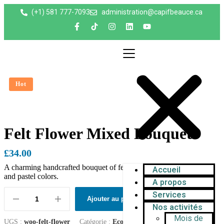
(+1) 581 777-7093
administration@capifbeauce.ca ​
Hot
Felt Flower Mixed Bouquet
£
34.00
A charming handcrafted bouquet of felt flowers in a mix of vibrant
Accueil
and pastel colors.
A propos
Services
Ajouter au panier
Nos activités
Mois de
UGS :
woo-felt-flower
Catégorie :
Eco-Friendly