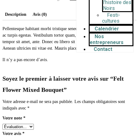
l’histoire des
Noirs
Description
Avis (0)
Festi-
cultures
Calendrier
Pellentesque habitant morbi tristique senectus et netus et malesuada fames
ac turpis egestas. Vestibulum tortor quam, feugiat vitae, ultricies eget,
Nos
tempor sit amet, ante. Donec eu libero sit amet quam egestas semper.
entrepreneurs
Aenean ultricies mi vitae est. Mauris placerat eleifend leo.
Contact
Il n’y a pas encore d’avis.
Soyez le premier à laisser votre avis sur “Felt
Flower Mixed Bouquet”
Votre adresse e-mail ne sera pas publiée.
Les champs obligatoires sont
indiqués avec
*
Votre note
*
Votre avis
*