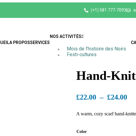
(+1) 581 777-7093
a
NOS ACTIVITÉS
UEIL
A PROPOS
SERVICES
C
Mois de l’histoire des Noirs
Festi-cultures
Hand-Knit
£
22.00
–
£
24.00
A warm, cozy scarf hand-knitted 
Color