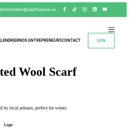
dministration@capifbeauce.ca ​
ALENDRIER
NOS ENTREPRENEURS
CONTACT
DON
Nos entre
ted Wool Scarf
by local artisans, perfect for winter.
Logo