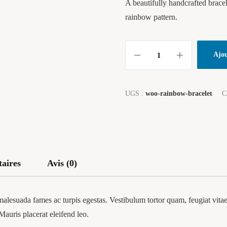
A beautifully handcrafted bracel
rainbow pattern.
Ajou
UGS :
woo-rainbow-bracelet
C
aires
Avis (0)
malesuada fames ac turpis egestas. Vestibulum tortor quam, feugiat vitae,
Mauris placerat eleifend leo.