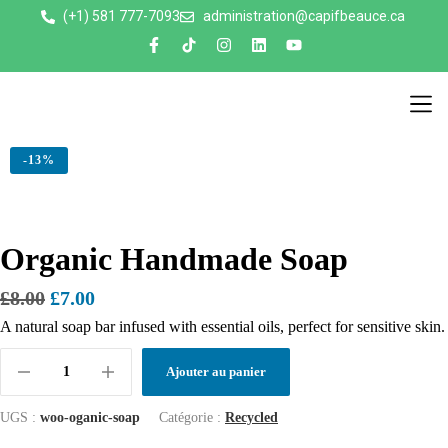
(+1) 581 777-7093
administration@capifbeauce.ca ​
Nos 
-
13%
Organic Handmade Soap
£
8.00
£
7.00
A natural soap bar infused with essential oils, perfect for sensitive skin.
Ajouter au panier
UGS :
woo-oganic-soap
Catégorie :
Recycled