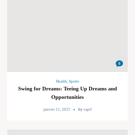
0
Health
,
Sports
Swing for Dreams: Teeing Up Dreams and
Opportunities
janvier 11, 2025
by
capif